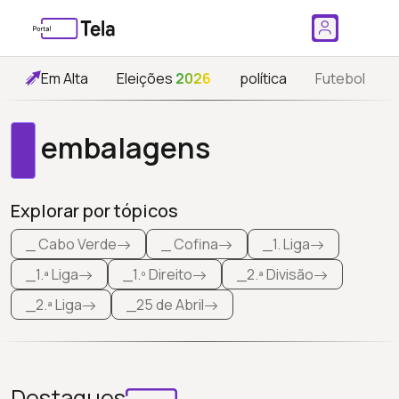
Em Alta
Eleições
2026
política
Futebol
embalagens
Explorar por tópicos
_ Cabo Verde
_ Cofina
_1. Liga
_1.ª Liga
_1.º Direito
_2.ª Divisão
_2.ª Liga
_25 de Abril
Destaques