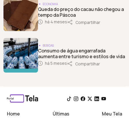
ECONOMIA
Queda do preço do cacau não chegou a
tempo da Páscoa
há 4 meses
Compartilhar
BEBIDAS
Consumo de água engarrafada
aumenta entre turismo e estilos de vida
há 5 meses
Compartilhar
Home
Últimas
Meu Tela