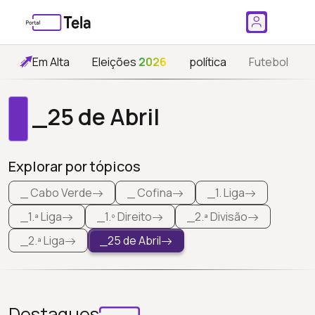
Em Alta
Eleições
2026
política
Futebol
_25 de Abril
Explorar por tópicos
_ Cabo Verde
_ Cofina
_1. Liga
_1.ª Liga
_1.º Direito
_2.ª Divisão
_2.ª Liga
_25 de Abril
Destaques