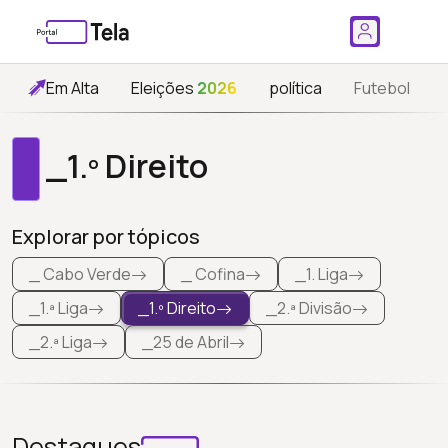
Em Alta
Eleições
2026
política
Futebol
_1.º Direito
Explorar por tópicos
_ Cabo Verde
_ Cofina
_1. Liga
_1.ª Liga
_1.º Direito
_2.ª Divisão
_2.ª Liga
_25 de Abril
Destaques