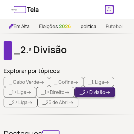
Em Alta
Eleições
2026
política
Futebol
_2.ª Divisão
Explorar por tópicos
_ Cabo Verde
_ Cofina
_1. Liga
_1.ª Liga
_1.º Direito
_2.ª Divisão
_2.ª Liga
_25 de Abril
Destaques