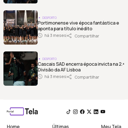
DESPORTO
Portimonense vive época fantástica e
aponta para título inédito
há 3 meses
Compartilhar
DESPORTO
Cascais SAD encerra época invicta na 2.ª
Divisão da AF Lisboa
há 3 meses
Compartilhar
Home
Últimas
Meu Tela