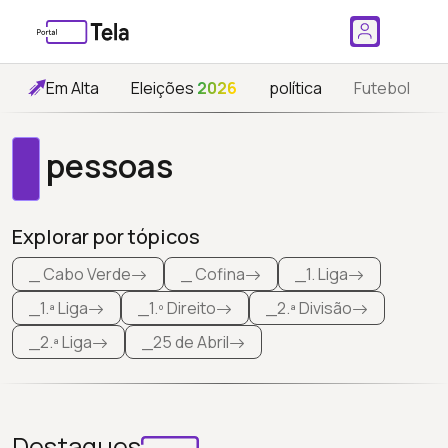
Em Alta
Eleições
2026
política
Futebol
pessoas
Explorar por tópicos
_ Cabo Verde
_ Cofina
_1. Liga
_1.ª Liga
_1.º Direito
_2.ª Divisão
_2.ª Liga
_25 de Abril
Destaques