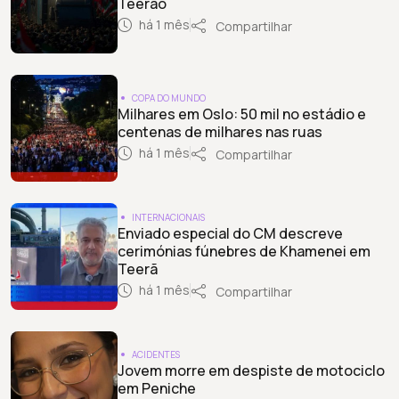
Teerão
há 1 mês
Compartilhar
COPA DO MUNDO
Milhares em Oslo: 50 mil no estádio e
centenas de milhares nas ruas
há 1 mês
Compartilhar
INTERNACIONAIS
Enviado especial do CM descreve
cerimónias fúnebres de Khamenei em
Teerã
há 1 mês
Compartilhar
ACIDENTES
Jovem morre em despiste de motociclo
em Peniche