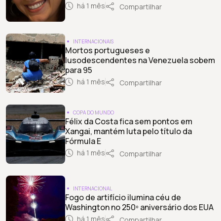
há 1 mês
Compartilhar
INTERNACIONAIS
Mortos portugueses e
lusodescendentes na Venezuela sobem
para 95
há 1 mês
Compartilhar
COPA DO MUNDO
Félix da Costa fica sem pontos em
Xangai, mantém luta pelo título da
Fórmula E
há 1 mês
Compartilhar
INTERNACIONAL
Fogo de artifício ilumina céu de
Washington no 250º aniversário dos EUA
há 1 mês
Compartilhar