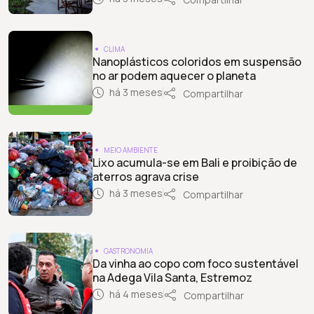
CLIMA
Nanoplásticos coloridos em suspensão
no ar podem aquecer o planeta
há 3 meses
Compartilhar
MEIO AMBIENTE
Lixo acumula-se em Bali e proibição de
aterros agrava crise
há 3 meses
Compartilhar
GASTRONOMIA
Da vinha ao copo com foco sustentável
na Adega Vila Santa, Estremoz
há 4 meses
Compartilhar