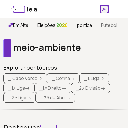
Em Alta
Eleições
2026
política
Futebol
meio-ambiente
Explorar por tópicos
_ Cabo Verde
_ Cofina
_1. Liga
_1.ª Liga
_1.º Direito
_2.ª Divisão
_2.ª Liga
_25 de Abril
Destaques