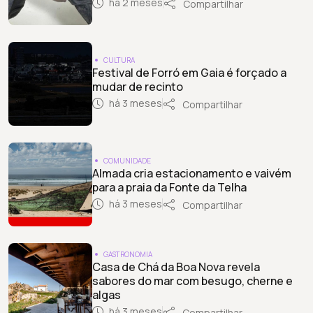
há 2 meses
Compartilhar
CULTURA
Festival de Forró em Gaia é forçado a
mudar de recinto
há 3 meses
Compartilhar
COMUNIDADE
Almada cria estacionamento e vaivém
para a praia da Fonte da Telha
há 3 meses
Compartilhar
GASTRONOMIA
Casa de Chá da Boa Nova revela
sabores do mar com besugo, cherne e
algas
há 3 meses
Compartilhar