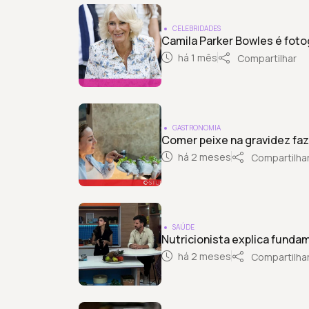
CELEBRIDADES
Camila Parker Bowles é foto
há 1 mês
Compartilhar
GASTRONOMIA
Comer peixe na gravidez fa
há 2 meses
Compartilha
SAÚDE
Nutricionista explica fund
há 2 meses
Compartilha