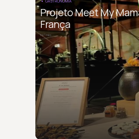
GASTRONOMIA
Projeto Meet My Mama 
França
há 1 mês