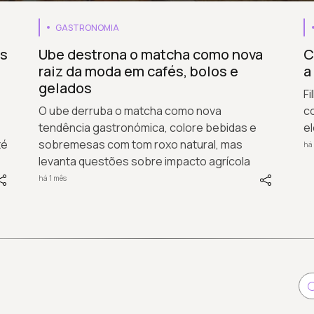
GASTRONOMIA
es
Ube destrona o matcha como nova
C
raiz da moda em cafés, bolos e
a
gelados
Fi
O ube derruba o matcha como nova
c
tendência gastronómica, colore bebidas e
el
té
sobremesas com tom roxo natural, mas
há 
levanta questões sobre impacto agrícola
há 1 mês