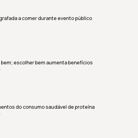
grafada a comer durante evento público
z bem; escolher bem aumenta benefícios
r
amentos do consumo saudável de proteína
r