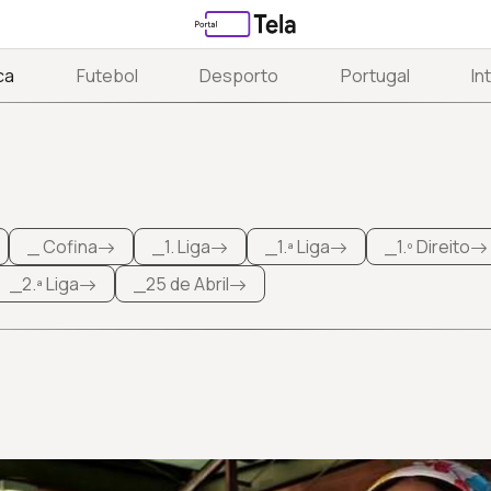
ca
Futebol
Desporto
Portugal
In
_ Cofina
_1. Liga
_1.ª Liga
_1.º Direito
_2.ª Liga
_25 de Abril