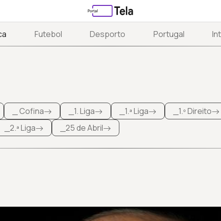
ca
Futebol
Desporto
Portugal
In
_ Cofina
_1. Liga
_1.ª Liga
_1.º Direito
_2.ª Liga
_25 de Abril