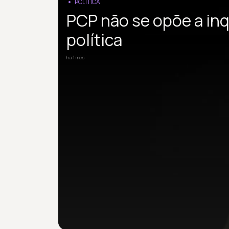
POLÍTICA
PCP não se opõe a in
política
há 1 mês