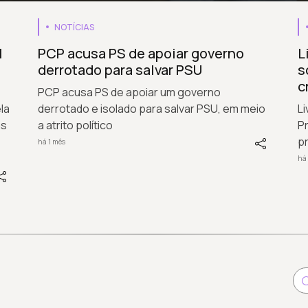
NOTÍCIAS
l
PCP acusa PS de apoiar governo
L
derrotado para salvar PSU
s
c
PCP acusa PS de apoiar um governo
la
derrotado e isolado para salvar PSU, em meio
Li
as
a atrito político
Pr
p
há 1 mês
há 