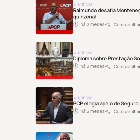
NOTÍCIAS
Raimundo desafia Montenegro
quinzenal
há 2 meses
Compartilha
NOTÍCIAS
Diploma sobre Prestação So
há 2 meses
Compartilha
NOTÍCIAS
PCP elogia apelo de Seguro 
há 2 meses
Compartilha