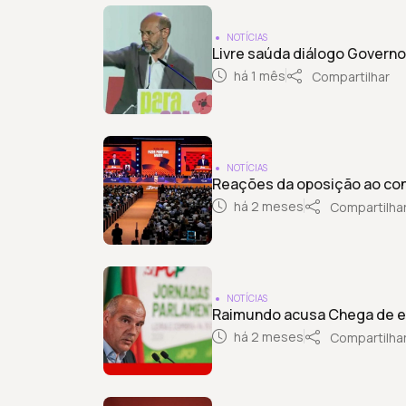
NOTÍCIAS
Livre saúda diálogo Governo
há 1 mês
Compartilhar
NOTÍCIAS
Reações da oposição ao co
há 2 meses
Compartilha
NOTÍCIAS
Raimundo acusa Chega de e
há 2 meses
Compartilha