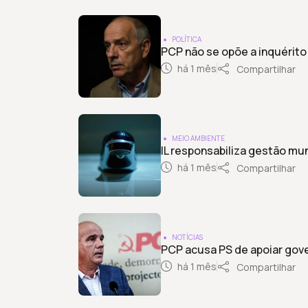
POLÍTICA
PCP não se opõe a inquérito
há 1 mês
Compartilhar
MEIO AMBIENTE
IL responsabiliza gestão mu
há 1 mês
Compartilhar
NOTÍCIAS
PCP acusa PS de apoiar gove
há 1 mês
Compartilhar