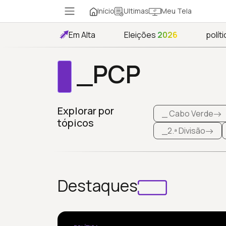
Início
Meu Tela
Ultimas
Em Alta
Eleições
2026
políti
_PCP
Explorar por
_ Cabo Verde
tópicos
_2.ª Divisão
Destaques