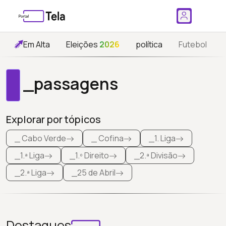
Em Alta
Eleições
2026
política
Futebol
_passagens
Explorar por tópicos
_ Cabo Verde
_ Cofina
_1. Liga
_1.ª Liga
_1.º Direito
_2.ª Divisão
_2.ª Liga
_25 de Abril
Destaques