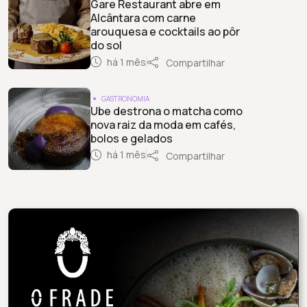
Gare Restaurant abre em
Alcântara com carne
arouquesa e cocktails ao pôr
do sol
há 1 mês
Compartilhar
GASTRONOMIA
Ube destrona o matcha como
nova raiz da moda em cafés,
bolos e gelados
há 1 mês
Compartilhar