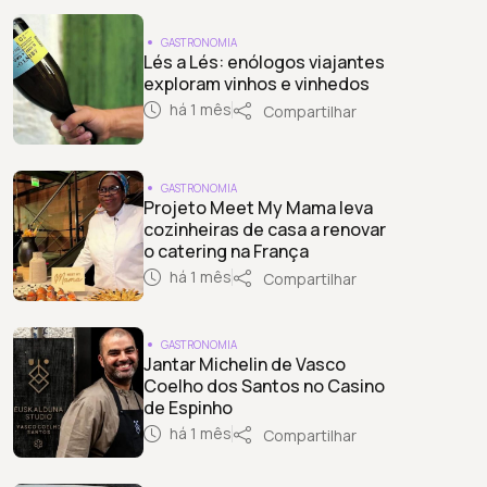
GASTRONOMIA
Lés a Lés: enólogos viajantes
exploram vinhos e vinhedos
há 1 mês
Compartilhar
GASTRONOMIA
Projeto Meet My Mama leva
cozinheiras de casa a renovar
o catering na França
há 1 mês
Compartilhar
GASTRONOMIA
Jantar Michelin de Vasco
Coelho dos Santos no Casino
de Espinho
há 1 mês
Compartilhar