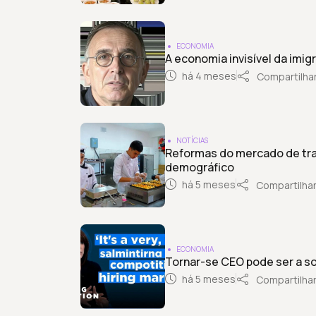
ECONOMIA
A economia invisível da imi
há 4 meses
Compartilha
NOTÍCIAS
Reformas do mercado de tr
demográfico
há 5 meses
Compartilha
ECONOMIA
Tornar-se CEO pode ser a s
há 5 meses
Compartilha