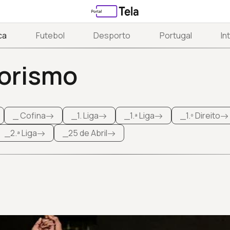
ca
Futebol
Desporto
Portugal
In
orismo
_ Cofina
_1. Liga
_1.ª Liga
_1.º Direito
_2.ª Liga
_25 de Abril