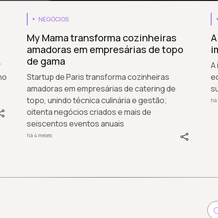
NEGÓCIOS
My Mama transforma cozinheiras
A
amadoras em empresárias de topo
i
de gama
r
A 
no
Startup de Paris transforma cozinheiras
ec
amadoras em empresárias de catering de
s
topo, unindo técnica culinária e gestão;
há
oitenta negócios criados e mais de
seiscentos eventos anuais
há 4 meses