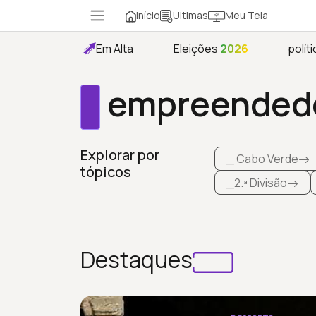
Início
Meu Tela
Ultimas
Em Alta
Eleições
2026
políti
empreended
Explorar por
_ Cabo Verde
tópicos
_2.ª Divisão
Destaques