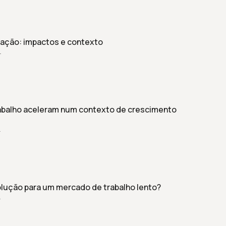
gração: impactos e contexto
r
abalho aceleram num contexto de crescimento
r
olução para um mercado de trabalho lento?
r