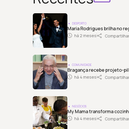
DESPORTO
Maria Rodrigues brilha no reg
há 2 meses
Compartilha
COMUNIDADE
Bragança recebe projeto-pil
há 4 meses
Compartilha
NEGÓCIOS
My Mama transforma cozinh
há 4 meses
Compartilha