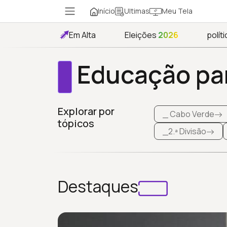
Início
Meu Tela
Ultimas
Em Alta
Eleições
2026
políti
Educação par
Explorar por
_ Cabo Verde
tópicos
_2.ª Divisão
Destaques