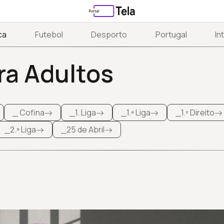
ca
Futebol
Desporto
Portugal
In
a Adultos
_ Cofina
_1. Liga
_1.ª Liga
_1.º Direito
_2.ª Liga
_25 de Abril