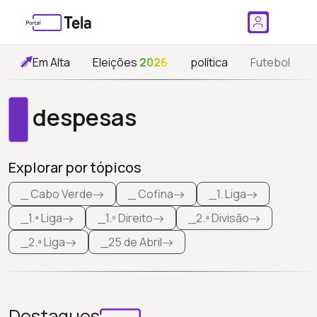
Em Alta
Eleições
2026
política
Futebol
despesas
Explorar por tópicos
_ Cabo Verde
_ Cofina
_1. Liga
_1.ª Liga
_1.º Direito
_2.ª Divisão
_2.ª Liga
_25 de Abril
Destaques