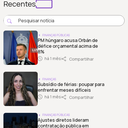
Recentes
FINANÇAS PÚBLICAS
PM húngaro acusa Orbán de
défice orçamental acima de
8%
há 1 mês
Compartilhar
FINANÇAS
Subsídio de férias: poupar para
enfrentar meses difíceis
há 1 mês
Compartilhar
FINANÇAS PÚBLICAS
Ajustes diretos lideram
contratação pública em