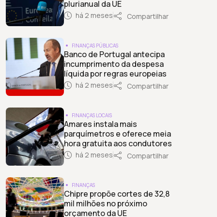
plurianual da UE
há 2 meses
Compartilhar
FINANÇAS PÚBLICAS
Banco de Portugal antecipa
incumprimento da despesa
líquida por regras europeias
há 2 meses
Compartilhar
FINANÇAS LOCAIS
Amares instala mais
parquímetros e oferece meia
hora gratuita aos condutores
há 2 meses
Compartilhar
FINANÇAS
Chipre propõe cortes de 32,8
mil milhões no próximo
orçamento da UE