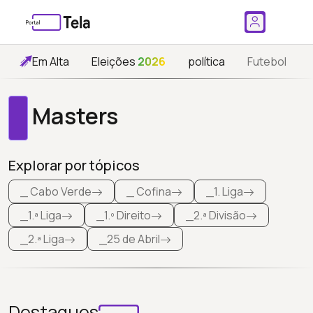
Em Alta
Eleições
2026
política
Futebol
Masters
Explorar por tópicos
_ Cabo Verde
_ Cofina
_1. Liga
_1.ª Liga
_1.º Direito
_2.ª Divisão
_2.ª Liga
_25 de Abril
Destaques