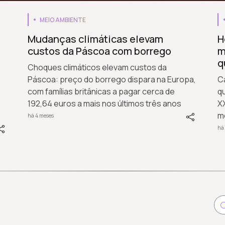
MEIO AMBIENTE
Mudanças climáticas elevam
H
custos da Páscoa com borrego
m
q
Choques climáticos elevam custos da
Páscoa: preço do borrego dispara na Europa,
Ca
com famílias britânicas a pagar cerca de
q
192,64 euros a mais nos últimos três anos
XX
m
há 4 meses
há