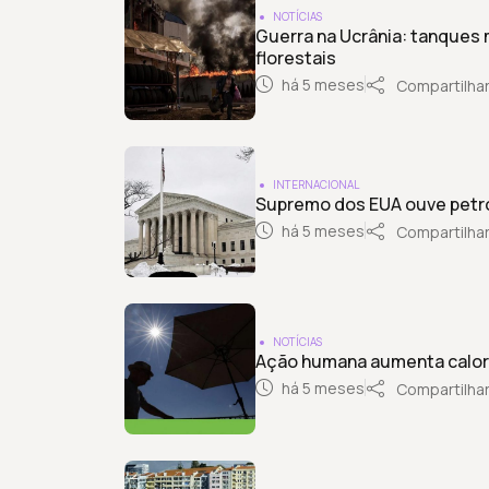
NOTÍCIAS
Guerra na Ucrânia: tanques 
florestais
há 5 meses
Compartilha
INTERNACIONAL
Supremo dos EUA ouve petrol
há 5 meses
Compartilha
NOTÍCIAS
Ação humana aumenta calor 
há 5 meses
Compartilha