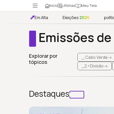
Início
Meu Tela
Ultimas
Em Alta
Eleições
2026
políti
Emissões de 
Explorar por
_ Cabo Verde
tópicos
_2.ª Divisão
Destaques