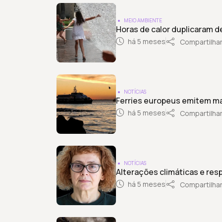
MEIO AMBIENTE
Horas de calor duplicaram 
há 5 meses
Compartilha
NOTÍCIAS
Ferries europeus emitem ma
há 5 meses
Compartilha
NOTÍCIAS
Alterações climáticas e res
há 5 meses
Compartilha