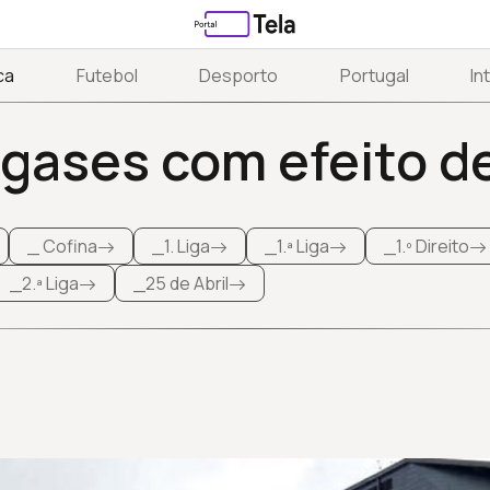
ca
Futebol
Desporto
Portugal
In
gases com efeito d
_ Cofina
_1. Liga
_1.ª Liga
_1.º Direito
_2.ª Liga
_25 de Abril