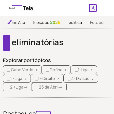
Em Alta
Eleições
2026
política
Futebol
eliminatórias
Explorar por tópicos
_ Cabo Verde
_ Cofina
_1. Liga
_1.ª Liga
_1.º Direito
_2.ª Divisão
_2.ª Liga
_25 de Abril
Destaques