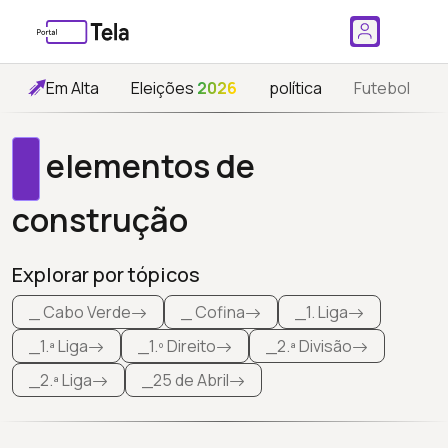
Em Alta
Eleições
2026
política
Futebol
elementos de
construção
Explorar por tópicos
_ Cabo Verde
_ Cofina
_1. Liga
_1.ª Liga
_1.º Direito
_2.ª Divisão
_2.ª Liga
_25 de Abril