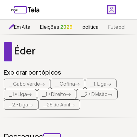
Em Alta
Eleições
2026
política
Futebol
Éder
Explorar por tópicos
_ Cabo Verde
_ Cofina
_1. Liga
_1.ª Liga
_1.º Direito
_2.ª Divisão
_2.ª Liga
_25 de Abril
Destaques