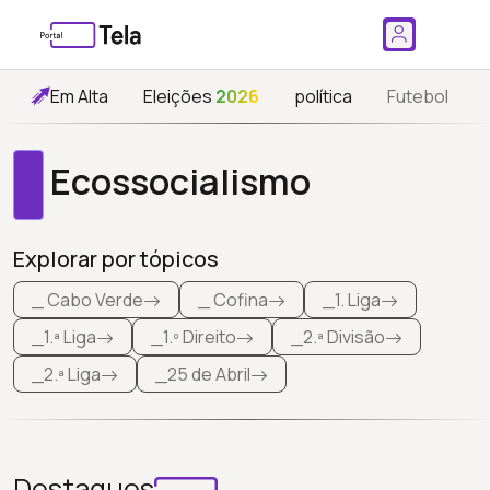
Em Alta
Eleições
2026
política
Futebol
Ecossocialismo
Explorar por tópicos
_ Cabo Verde
_ Cofina
_1. Liga
_1.ª Liga
_1.º Direito
_2.ª Divisão
_2.ª Liga
_25 de Abril
Destaques