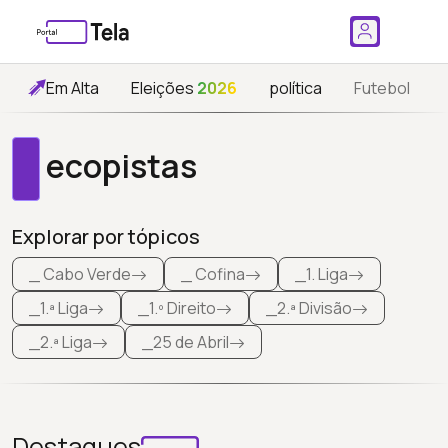
Em Alta
Eleições
2026
política
Futebol
ecopistas
Explorar por tópicos
_ Cabo Verde
_ Cofina
_1. Liga
_1.ª Liga
_1.º Direito
_2.ª Divisão
_2.ª Liga
_25 de Abril
Destaques