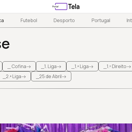
ca
Futebol
Desporto
Portugal
In
se
_ Cofina
_1. Liga
_1.ª Liga
_1.º Direito
_2.ª Liga
_25 de Abril