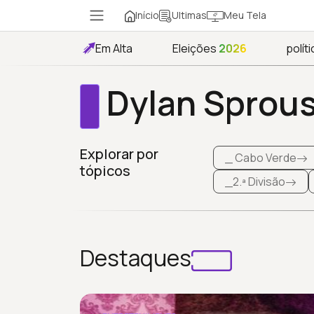
Início
Meu Tela
Ultimas
Em Alta
Eleições
2026
políti
Dylan Sprou
Explorar por
_ Cabo Verde
tópicos
_2.ª Divisão
Destaques