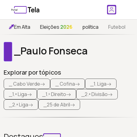
Em Alta
Eleições
2026
política
Futebol
_Paulo Fonseca
Explorar por tópicos
_ Cabo Verde
_ Cofina
_1. Liga
_1.ª Liga
_1.º Direito
_2.ª Divisão
_2.ª Liga
_25 de Abril
Destaques