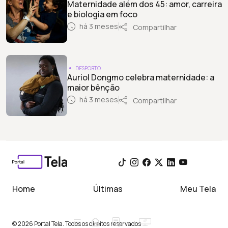
Maternidade além dos 45: amor, carreira
e biologia em foco
há 3 meses
Compartilhar
DESPORTO
Auriol Dongmo celebra maternidade: a
maior bênção
há 3 meses
Compartilhar
Home
Últimas
Meu Tela
© 2026 Portal Tela. Todos os direitos reservados