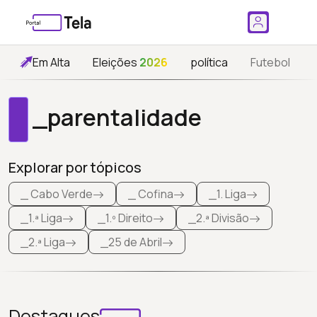
Em Alta
Eleições
2026
política
Futebol
_parentalidade
Explorar por tópicos
_ Cabo Verde
_ Cofina
_1. Liga
_1.ª Liga
_1.º Direito
_2.ª Divisão
_2.ª Liga
_25 de Abril
Destaques