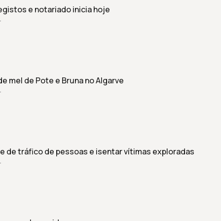
istos e notariado inicia hoje
r
e mel de Pote e Bruna no Algarve
r
e de tráfico de pessoas e isentar vítimas exploradas
r