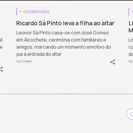
CELEBRIDADES
Ricardo Sá Pinto leva a filha ao altar
L
M
Leonor Sá Pinto casa-se com José Gomes
il
em Alcochete, cerimónia com familiares e
L
de
amigos, marcando um momento emotivo do
c
pai à entrada do altar
da
há 2 meses
há 