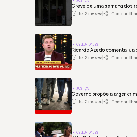
JUSTIÇA
Greve de uma semana dos reg
há 2 meses
Compartilha
CELEBRIDADES
Ricardo Azedo comenta lua d
há 2 meses
Compartilha
JUSTIÇA
Governo propõe alargar crim
há 2 meses
Compartilha
CELEBRIDADES