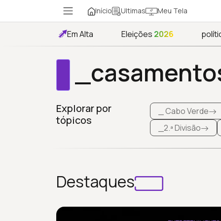
Início
Meu Tela
Ultimas
Em Alta
Eleições
2026
políti
_casamento
Explorar por
_ Cabo Verde
tópicos
_2.ª Divisão
Destaques