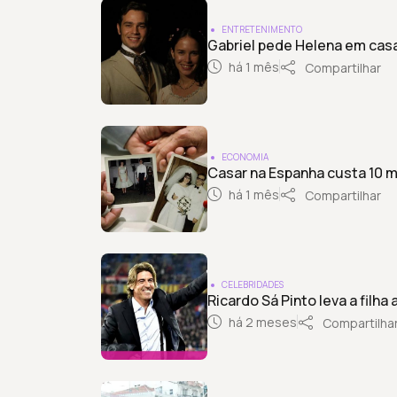
ENTRETENIMENTO
Gabriel pede Helena em casa
há 1 mês
Compartilhar
ECONOMIA
Casar na Espanha custa 10 m
há 1 mês
Compartilhar
CELEBRIDADES
Ricardo Sá Pinto leva a filha 
há 2 meses
Compartilha