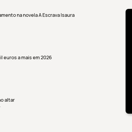
mento na novela A Escrava Isaura
il euros a mais em 2026
ao altar
r