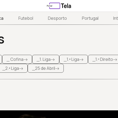
ca
Futebol
Desporto
Portugal
In
s
_ Cofina
_1. Liga
_1.ª Liga
_1.º Direito
_2.ª Liga
_25 de Abril