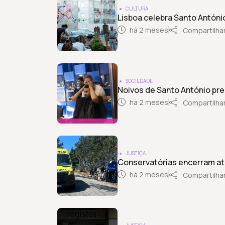
CULTURA
Lisboa celebra Santo Antóni
há 2 meses
Compartilha
SOCIEDADE
Noivos de Santo António pr
há 2 meses
Compartilha
JUSTIÇA
Conservatórias encerram at
há 2 meses
Compartilha