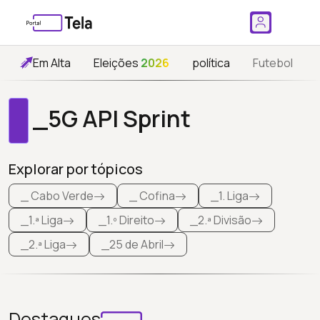
Em Alta
Eleições
2026
política
Futebol
_5G API Sprint
Explorar por tópicos
_ Cabo Verde
_ Cofina
_1. Liga
_1.ª Liga
_1.º Direito
_2.ª Divisão
_2.ª Liga
_25 de Abril
Destaques