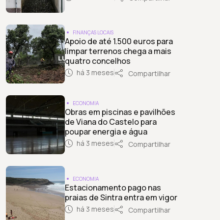
FINANÇAS LOCAIS
Apoio de até 1.500 euros para
limpar terrenos chega a mais
quatro concelhos
há 3 meses
Compartilhar
ECONOMIA
Obras em piscinas e pavilhões
de Viana do Castelo para
poupar energia e água
há 3 meses
Compartilhar
ECONOMIA
Estacionamento pago nas
praias de Sintra entra em vigor
há 3 meses
Compartilhar