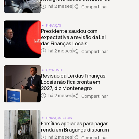
há 2 meses
Compartilhar
FINANÇAS
Presidente saudou com
expectativa a revisão da Lei
das Finanças Locais
há 2 meses
Compartilhar
ECONOMIA
Revisão da Lei das Finanças
Locais não fica pronta em
2027, diz Montenegro
há 2 meses
Compartilhar
FINANÇAS LOCAIS
Famílias apoiadas para pagar
renda em Bragança disparam
há 2 meses
Compartilhar