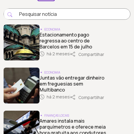
ECONOMIA
Estacionamento pago
regressa ao centro de
Barcelos em 15 de julho
há 2 meses
Compartilhar
ECONOMIA
Juntas vão entregar dinheiro
em freguesias sem
Multibanco
há 2 meses
Compartilhar
FINANÇAS LOCAIS
Amares instala mais
parquímetros e oferece meia
hora gratuita aos condutores