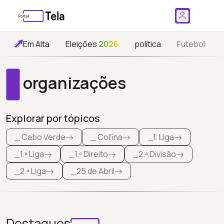
Em Alta
Eleições
2026
política
Futebol
organizações
Explorar por tópicos
_ Cabo Verde
_ Cofina
_1. Liga
_1.ª Liga
_1.º Direito
_2.ª Divisão
_2.ª Liga
_25 de Abril
Destaques