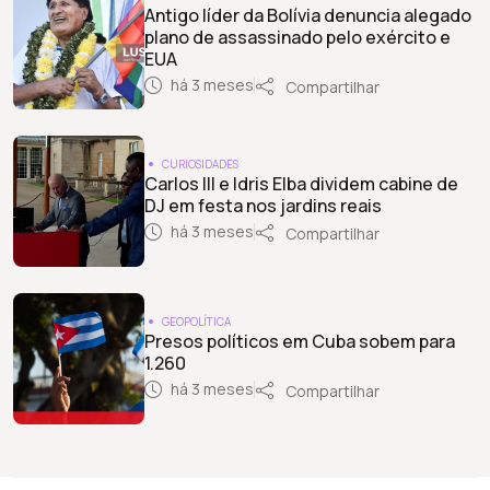
Antigo líder da Bolívia denuncia alegado
plano de assassinado pelo exército e
EUA
há 3 meses
Compartilhar
CURIOSIDADES
Carlos III e Idris Elba dividem cabine de
DJ em festa nos jardins reais
há 3 meses
Compartilhar
GEOPOLÍTICA
Presos políticos em Cuba sobem para
1.260
há 3 meses
Compartilhar