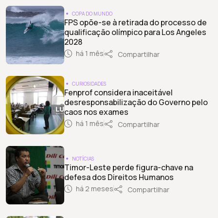
COPA DO MUNDO
FPS opõe-se à retirada do processo de
qualificação olímpico para Los Angeles
2028
há 1 mês
Compartilhar
CURIOSIDADES
Fenprof considera inaceitável
desresponsabilização do Governo pelo
caos nos exames
há 1 mês
Compartilhar
NOTÍCIAS
Timor-Leste perde figura-chave na
defesa dos Direitos Humanos
há 2 meses
Compartilhar