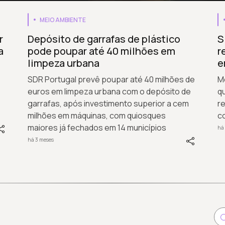
MEIO AMBIENTE
r
Depósito de garrafas de plástico
S
a
pode poupar até 40 milhões em
r
limpeza urbana
e
SDR Portugal prevê poupar até 40 milhões de
M
euros em limpeza urbana com o depósito de
q
garrafas, após investimento superior a cem
re
milhões em máquinas, com quiosques
co
maiores já fechados em 14 municípios
há
há 3 meses