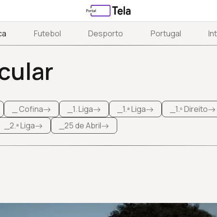
ca
Futebol
Desporto
Portugal
In
cular
_ Cofina
_1. Liga
_1.ª Liga
_1.º Direito
_2.ª Liga
_25 de Abril