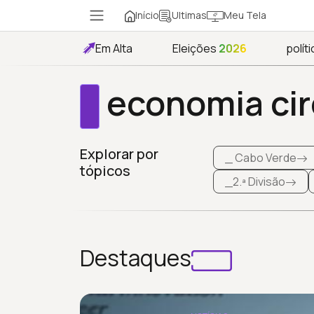
Início
Meu Tela
Ultimas
Em Alta
Eleições
2026
políti
economia cir
Explorar por
_ Cabo Verde
tópicos
_2.ª Divisão
Destaques