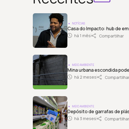
NOTÍCIAS
Casa do Impacto: hub de em
há 1 mês
Compartilhar
MEIO AMBIENTE
Mina urbana escondida pode 
há 2 meses
Compartilha
MEIO AMBIENTE
Depósito de garrafas de plá
há 3 meses
Compartilha