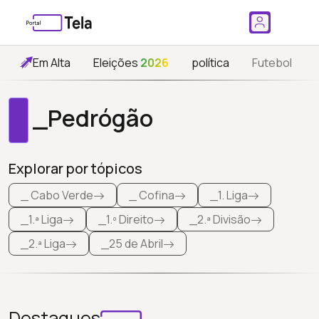
Em Alta
Eleições
2026
política
Futebol
_Pedrógão
Explorar por tópicos
_ Cabo Verde
_ Cofina
_1. Liga
_1.ª Liga
_1.º Direito
_2.ª Divisão
_2.ª Liga
_25 de Abril
Destaques