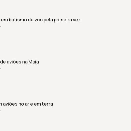
rem batismo de voo pela primeira vez
r
de aviões na Maia
r
 aviões no ar e em terra
r