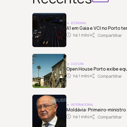
ECONOMIA
A1 em Gaia e VCI no Porto te
há 1 mês
Compartilhar
CULTURA
Open House Porto exibe equ
há 1 mês
Compartilhar
INTERNACIONAL
Moldávia: Primeiro-ministr
há 1 mês
Compartilhar