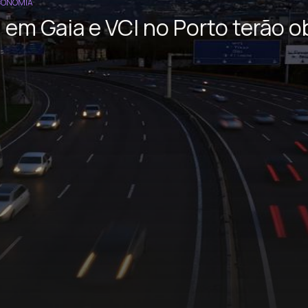
CONOMIA
 em Gaia e VCI no Porto terão o
ês