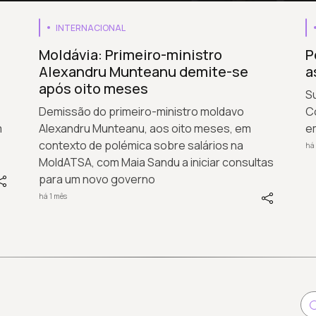
INTERNACIONAL
Moldávia: Primeiro-ministro
P
Alexandru Munteanu demite-se
a
após oito meses
Su
Demissão do primeiro-ministro moldavo
C
m
Alexandru Munteanu, aos oito meses, em
em
contexto de polémica sobre salários na
há 
MoldATSA, com Maia Sandu a iniciar consultas
para um novo governo
há 1 mês