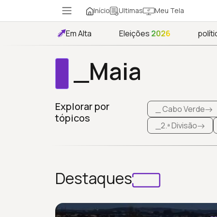
Início
Meu Tela
Ultimas
Em Alta
Eleições
2026
políti
_Maia
Explorar por
_ Cabo Verde
tópicos
_2.ª Divisão
Destaques