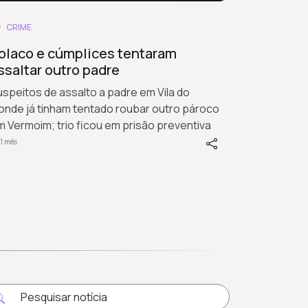
CRIME
olaco e cúmplices tentaram
ssaltar outro padre
speitos de assalto a padre em Vila do
onde já tinham tentado roubar outro pároco
 Vermoim; trio ficou em prisão preventiva
1 mês