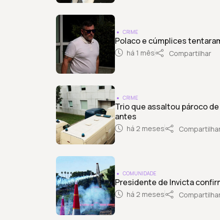
CRIME
Polaco e cúmplices tentaram
há 1 mês
Compartilhar
CRIME
Trio que assaltou pároco d
antes
há 2 meses
Compartilha
COMUNIDADE
Presidente de Invicta confir
há 2 meses
Compartilha