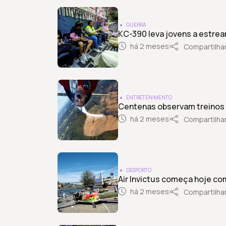
GUERRA
KC-390 leva jovens a estrea
há 2 meses
Compartilha
ENTRETENIMENTO
Centenas observam treinos 
há 2 meses
Compartilha
DESPORTO
Air Invictus começa hoje com
há 2 meses
Compartilha