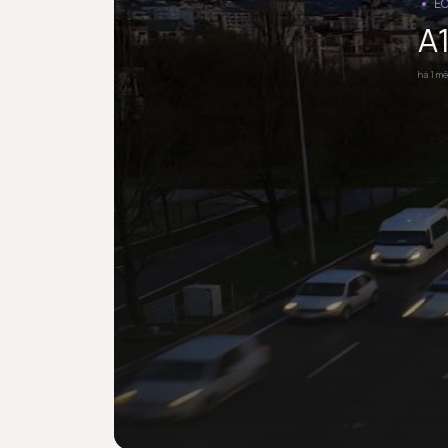
E
A1
há 1 m