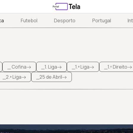
ca
Futebol
Desporto
Portugal
In
_ Cofina
_1. Liga
_1.ª Liga
_1.º Direito
_2.ª Liga
_25 de Abril