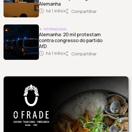
Alemanha
há 1 mês
Compartilhar
INTERNACIONAL
Alemanha: 20 mil protestam
contra congresso do partido
AfD
há 1 mês
Compartilhar