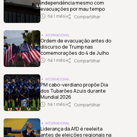
independência mesmo com
evacuações por mau tempo
há 1 mês
Compartilhar
INTERNACIONAL
Ordem de evacuação antes do
discurso de Trump nas
comemorações do 4 de Julho
há 1 mês
Compartilhar
INTERNACIONAL
PM cabo-verdiano propõe Dia
dos Tubarões Azuis durante
Mundial 2026
há 1 mês
Compartilhar
INTERNACIONAL
Liderança da AfD é reeleita
antes de eleições regionais na