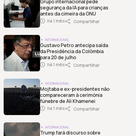
Grupo internacional pede
segurança da IA para crianças
antes da cimeira da ONU
há 1 mês
Compartilhar
INTERNACIONAL
Gustavo Petro antecipa saída
da Presidência da Colômbia
para 20 de julho
há 1 mês
Compartilhar
INTERNACIONAL
Mojtaba e ex-presidentes não
compareceram à cerimónia
fúnebre de Ali Khamenei
há 1 mês
Compartilhar
INTERNACIONAL
Trump fará discurso sobre