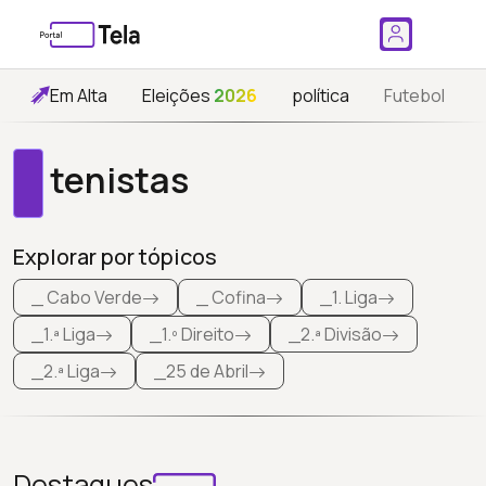
Em Alta
Eleições
2026
política
Futebol
tenistas
Explorar por tópicos
_ Cabo Verde
_ Cofina
_1. Liga
_1.ª Liga
_1.º Direito
_2.ª Divisão
_2.ª Liga
_25 de Abril
Destaques