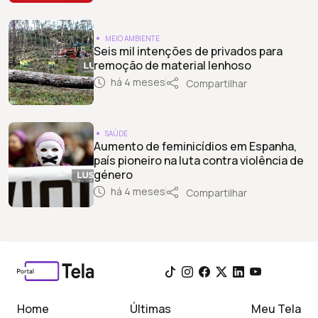
MEIO AMBIENTE
Seis mil intenções de privados para
remoção de material lenhoso
há 4 meses
Compartilhar
SAÚDE
Aumento de feminicídios em Espanha,
país pioneiro na luta contra violência de
género
há 4 meses
Compartilhar
Home
Últimas
Meu Tela