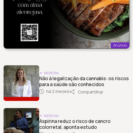
Anúncio
MEDICINA
Não à legalização da cannabis: os riscos
para a saúde são conhecidos
há 2 meses
Compartilhar
MEDICINA
Aspirina reduz o risco de cancro
colorretal, aponta estudo