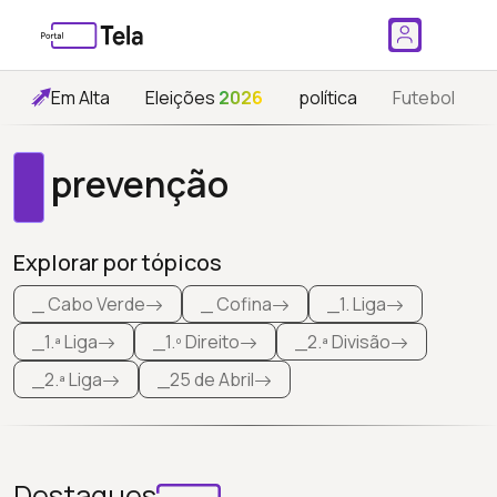
Em Alta
Eleições
2026
política
Futebol
prevenção
Explorar por tópicos
_ Cabo Verde
_ Cofina
_1. Liga
_1.ª Liga
_1.º Direito
_2.ª Divisão
_2.ª Liga
_25 de Abril
Destaques