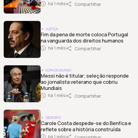
há 1 mês
Compartilhar
JUSTIÇA
Fim da pena de morte coloca Portugal
na vanguarda dos direitos humanos
há 1 mês
Compartilhar
COPA DO MUNDO
Messi não é titular; seleção responde
ao jornalista veterano que cobriu
Mundiais
há 1 mês
Compartilhar
DESPORTO
Carole Costa despede-se do Benfica e
reflete sobre a história construída
há 1 mês
Compartilhar