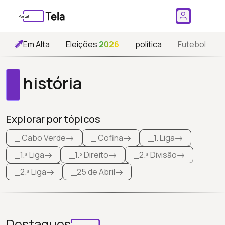
Em Alta
Eleições
2026
política
Futebol
história
Explorar por tópicos
_ Cabo Verde
_ Cofina
_1. Liga
_1.ª Liga
_1.º Direito
_2.ª Divisão
_2.ª Liga
_25 de Abril
Destaques