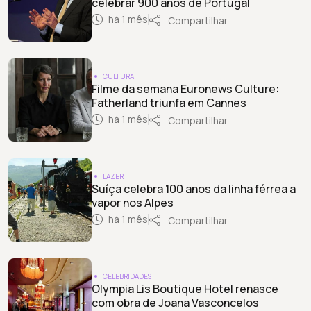
celebrar 900 anos de Portugal
há 1 mês
Compartilhar
CULTURA
Filme da semana Euronews Culture:
Fatherland triunfa em Cannes
há 1 mês
Compartilhar
LAZER
Suíça celebra 100 anos da linha férrea a
vapor nos Alpes
há 1 mês
Compartilhar
CELEBRIDADES
Olympia Lis Boutique Hotel renasce
com obra de Joana Vasconcelos