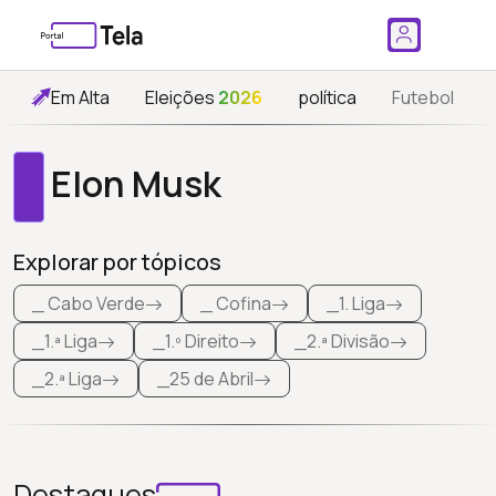
Em Alta
Eleições
2026
política
Futebol
Elon Musk
Explorar por tópicos
_ Cabo Verde
_ Cofina
_1. Liga
_1.ª Liga
_1.º Direito
_2.ª Divisão
_2.ª Liga
_25 de Abril
Destaques