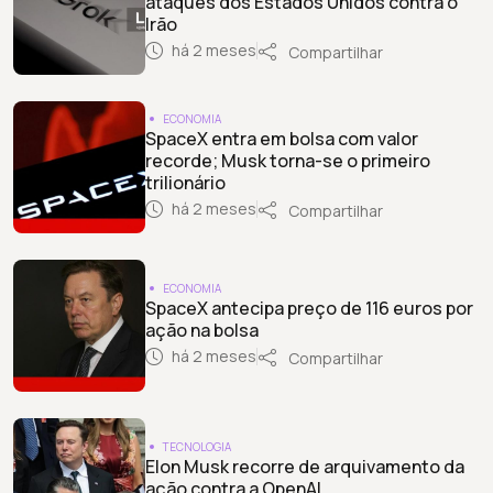
ataques dos Estados Unidos contra o
Irão
há 2 meses
Compartilhar
ECONOMIA
SpaceX entra em bolsa com valor
recorde; Musk torna-se o primeiro
trilionário
há 2 meses
Compartilhar
ECONOMIA
SpaceX antecipa preço de 116 euros por
ação na bolsa
há 2 meses
Compartilhar
TECNOLOGIA
Elon Musk recorre de arquivamento da
ação contra a OpenAI