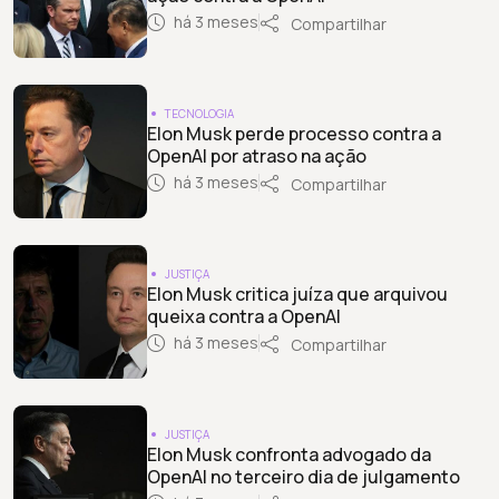
há 3 meses
Compartilhar
TECNOLOGIA
Elon Musk perde processo contra a
OpenAI por atraso na ação
há 3 meses
Compartilhar
JUSTIÇA
Elon Musk critica juíza que arquivou
queixa contra a OpenAI
há 3 meses
Compartilhar
JUSTIÇA
Elon Musk confronta advogado da
OpenAI no terceiro dia de julgamento