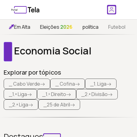
Em Alta
Eleições
2026
política
Futebol
Economia Social
Explorar por tópicos
_ Cabo Verde
_ Cofina
_1. Liga
_1.ª Liga
_1.º Direito
_2.ª Divisão
_2.ª Liga
_25 de Abril
Destaques