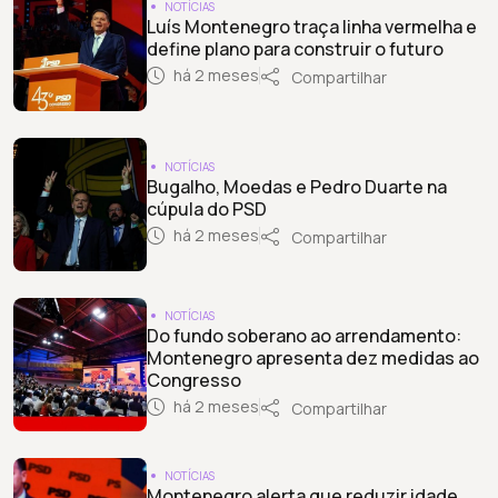
NOTÍCIAS
Luís Montenegro traça linha vermelha e
define plano para construir o futuro
há 2 meses
Compartilhar
NOTÍCIAS
Bugalho, Moedas e Pedro Duarte na
cúpula do PSD
há 2 meses
Compartilhar
NOTÍCIAS
Do fundo soberano ao arrendamento:
Montenegro apresenta dez medidas ao
Congresso
há 2 meses
Compartilhar
NOTÍCIAS
Montenegro alerta que reduzir idade