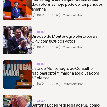
das reformas hoje pode cortar pensões
amanhã
há 2 meses
Compartilhar
NOTÍCIAS
Direção de Montenegro eleita para a
CPC com 88% dos votos
há 2 meses
Compartilhar
NOTÍCIAS
Lista de Montenegro ao Conselho
Nacional obtém maioria absoluta com
42 eleitos
há 2 meses
Compartilhar
NOTÍCIAS
Santana Lopes regressa ao PSD como