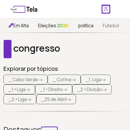
Em Alta
Eleições
2026
política
Futebol
congresso
Explorar por tópicos
_ Cabo Verde
_ Cofina
_1. Liga
_1.ª Liga
_1.º Direito
_2.ª Divisão
_2.ª Liga
_25 de Abril
Destaques