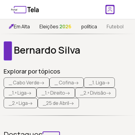
Em Alta
Eleições
2026
política
Futebol
Bernardo Silva
Explorar por tópicos
_ Cabo Verde
_ Cofina
_1. Liga
_1.ª Liga
_1.º Direito
_2.ª Divisão
_2.ª Liga
_25 de Abril
Destaques