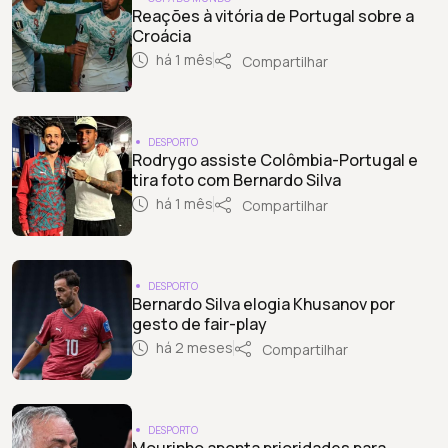
Reações à vitória de Portugal sobre a
Croácia
há 1 mês
Compartilhar
DESPORTO
Rodrygo assiste Colômbia-Portugal e
tira foto com Bernardo Silva
há 1 mês
Compartilhar
DESPORTO
Bernardo Silva elogia Khusanov por
gesto de fair-play
há 2 meses
Compartilhar
DESPORTO
Mourinho aponta prioridades para