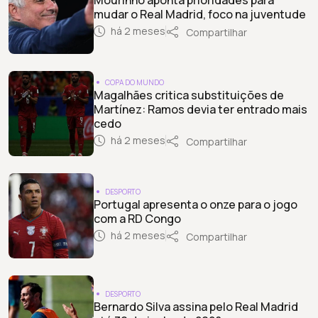
mudar o Real Madrid, foco na juventude
há 2 meses
Compartilhar
COPA DO MUNDO
Magalhães critica substituições de
Martínez: Ramos devia ter entrado mais
cedo
há 2 meses
Compartilhar
DESPORTO
Portugal apresenta o onze para o jogo
com a RD Congo
há 2 meses
Compartilhar
DESPORTO
Bernardo Silva assina pelo Real Madrid