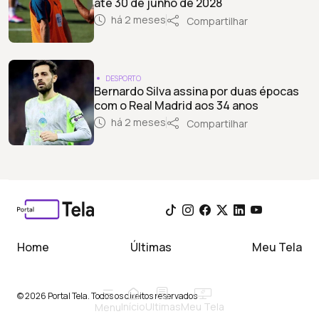
até 30 de junho de 2028
há 2 meses
Compartilhar
DESPORTO
Bernardo Silva assina por duas épocas
com o Real Madrid aos 34 anos
há 2 meses
Compartilhar
Home
Últimas
Meu Tela
© 2026 Portal Tela. Todos os direitos reservados
Início
Meu Tela
Ultimas
Menu