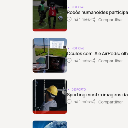
NOTÍCIAS
Robôs humanoides particip
há 1 mês
Compartilhar
NOTÍCIAS
Óculos com IA e AirPods: olh
há 1 mês
Compartilhar
DESPORTO
Sporting mostra imagens da 
há 1 mês
Compartilhar