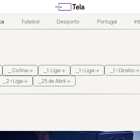
ca
Futebol
Desporto
Portugal
In
_ Cofina
_1. Liga
_1.ª Liga
_1.º Direito
_2.ª Liga
_25 de Abril