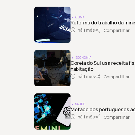
CLIMA
Reforma do trabalho da mini
há 1 mês
Compartilhar
ECONOMIA
Coreia do Sul usa receita fis
habitação
há 1 mês
Compartilhar
SAÚDE
Metade dos portugueses adm
há 1 mês
Compartilhar