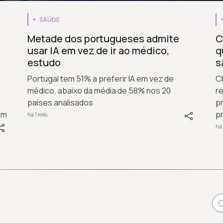
SAÚDE
Metade dos portugueses admite
C
usar IA em vez de ir ao médico,
q
estudo
s
Portugal tem 51% a preferir IA em vez de
C
médico, abaixo da média de 58% nos 20
re
países analisados
pr
em
p
há 1 mês
há 