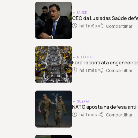
SAÚDE
CEO da Lusíadas Saúde defe
há 1 mês
Compartilhar
NEGÓCIOS
Ford recontrata engenheiros
há 1 mês
Compartilhar
GUERRA
NATO aposta na defesa anti-
há 1 mês
Compartilhar