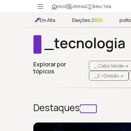
Início
Meu Tela
Ultimas
Em Alta
Eleições
2026
políti
_tecnologia
Explorar por
_ Cabo Verde
tópicos
_2.ª Divisão
Destaques