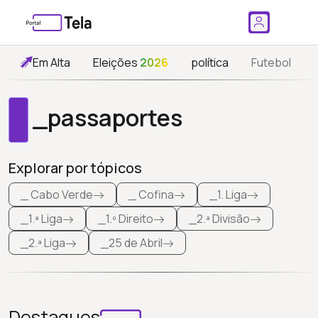
Em Alta
Eleições
2026
política
Futebol
_passaportes
Explorar por tópicos
_ Cabo Verde
_ Cofina
_1. Liga
_1.ª Liga
_1.º Direito
_2.ª Divisão
_2.ª Liga
_25 de Abril
Destaques