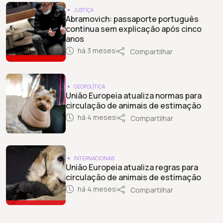
JUSTIÇA
Abramovich: passaporte português
continua sem explicação após cinco
anos
há 3 meses
Compartilhar
GEOPOLÍTICA
União Europeia atualiza normas para
circulação de animais de estimação
há 4 meses
Compartilhar
INTERNACIONAIS
União Europeia atualiza regras para
circulação de animais de estimação
há 4 meses
Compartilhar