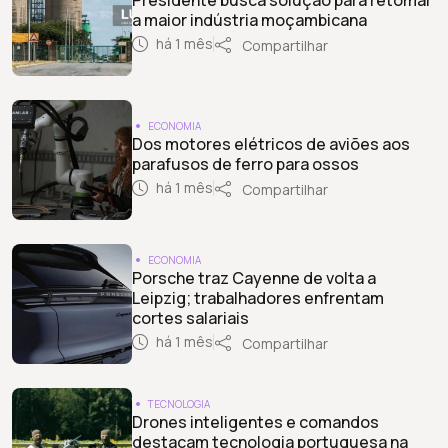
a maior indústria moçambicana
há 1 mês
Compartilhar
ECONOMIA
Dos motores elétricos de aviões aos
parafusos de ferro para ossos
há 1 mês
Compartilhar
ECONOMIA
Porsche traz Cayenne de volta a
Leipzig; trabalhadores enfrentam
cortes salariais
há 1 mês
Compartilhar
TECNOLOGIA
Drones inteligentes e comandos
destacam tecnologia portuguesa na