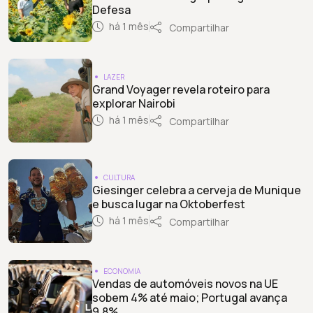
Defesa
há 1 mês
Compartilhar
LAZER
Grand Voyager revela roteiro para
explorar Nairobi
há 1 mês
Compartilhar
CULTURA
Giesinger celebra a cerveja de Munique
e busca lugar na Oktoberfest
há 1 mês
Compartilhar
ECONOMIA
Vendas de automóveis novos na UE
sobem 4% até maio; Portugal avança
9,8%