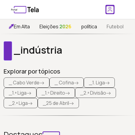
Em Alta
Eleições
2026
política
Futebol
_indústria
Explorar por tópicos
_ Cabo Verde
_ Cofina
_1. Liga
_1.ª Liga
_1.º Direito
_2.ª Divisão
_2.ª Liga
_25 de Abril
Destaques