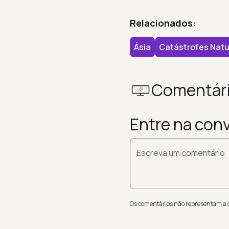
Relacionados:
Ásia
Catástrofes Natu
Comentár
Entre na con
Escreva um comentário
Os comentários não representam a op