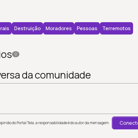
rais
Destruição
Moradores
Pessoas
Terremotos
ios
0
versa da comunidade
Conecte
inião do Portal Tela; a responsabilidade é do autor da mensagem.