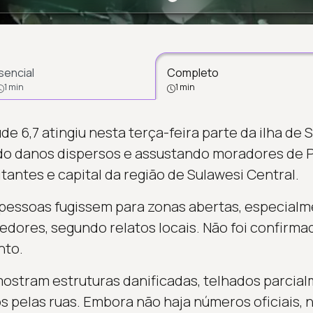
Carregando...
sencial
Completo
1 min
1 min
 6,7 atingiu nesta terça-feira parte da ilha de 
do danos dispersos e assustando moradores de P
tantes e capital da região de Sulawesi Central.
pessoas fugissem para zonas abertas, especialm
redores, segundo relatos locais. Não foi confirm
nto.
ostram estruturas danificadas, telhados parcial
 pelas ruas. Embora não haja números oficiais, 