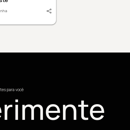
inha
tes para você
rimente