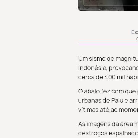
Es
Um sismo de magnitude
Indonésia, provocan
cerca de 400 mil habi
O abalo fez com que 
urbanas de Palu e ar
vítimas até ao mome
As imagens da área m
destroços espalhados