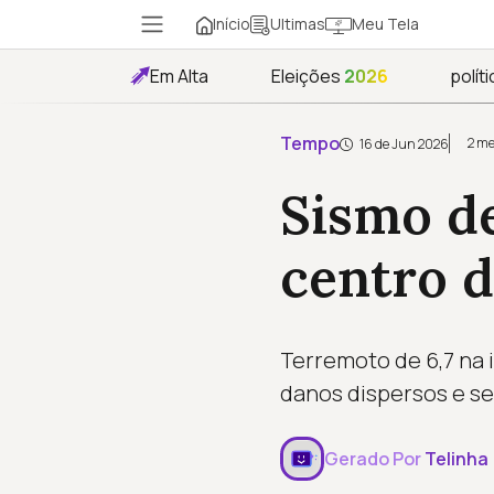
Início
Meu Tela
Ultimas
Em Alta
Eleições
2026
políti
Tempo
2 me
16 de Jun 2026
Sismo de
centro d
Terremoto de 6,7 na 
danos dispersos e s
Gerado Por
Telinha