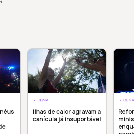
r!
CLIMA
CLIM
enéus
Ilhas de calor agravam a
Refor
canícula já insuportável
minis
de
enqua
persi