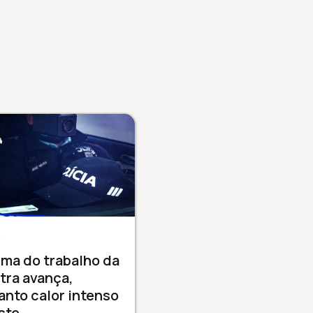
A
ma do trabalho da
tra avança,
nto calor intenso
ste