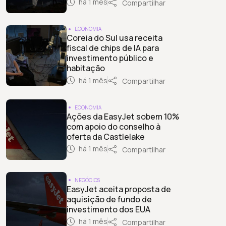
há 1 mês
Compartilhar
ECONOMIA
Coreia do Sul usa receita
fiscal de chips de IA para
investimento público e
habitação
há 1 mês
Compartilhar
ECONOMIA
Ações da EasyJet sobem 10%
com apoio do conselho à
oferta da Castlelake
há 1 mês
Compartilhar
NEGÓCIOS
EasyJet aceita proposta de
aquisição de fundo de
investimento dos EUA
há 1 mês
Compartilhar