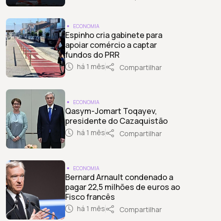
ECONOMIA
Espinho cria gabinete para
apoiar comércio a captar
fundos do PRR
há 1 mês
Compartilhar
ECONOMIA
Qasym-Jomart Toqayev,
presidente do Cazaquistão
há 1 mês
Compartilhar
ECONOMIA
Bernard Arnault condenado a
pagar 22,5 milhões de euros ao
Fisco francês
há 1 mês
Compartilhar