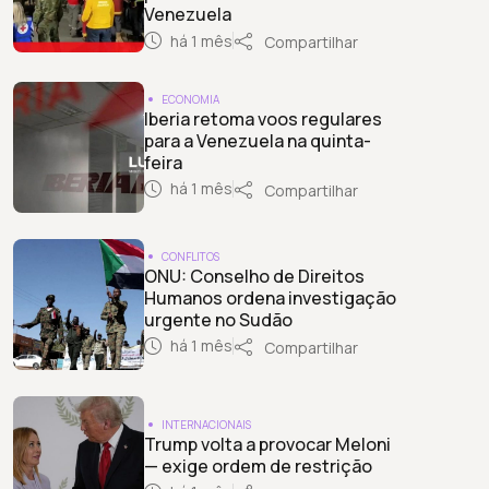
Venezuela
há 1 mês
Compartilhar
ECONOMIA
Iberia retoma voos regulares
para a Venezuela na quinta-
feira
há 1 mês
Compartilhar
CONFLITOS
ONU: Conselho de Direitos
Humanos ordena investigação
urgente no Sudão
há 1 mês
Compartilhar
INTERNACIONAIS
Trump volta a provocar Meloni
— exige ordem de restrição