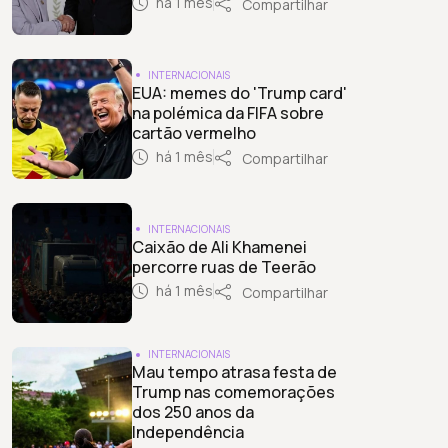
há 1 mês
Compartilhar
INTERNACIONAIS
EUA: memes do 'Trump card'
na polémica da FIFA sobre
cartão vermelho
há 1 mês
Compartilhar
INTERNACIONAIS
Caixão de Ali Khamenei
percorre ruas de Teerão
há 1 mês
Compartilhar
INTERNACIONAIS
Mau tempo atrasa festa de
Trump nas comemorações
dos 250 anos da
Independência