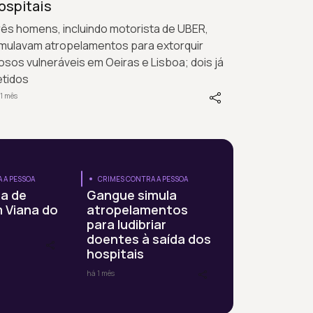
ospitais
ês homens, incluindo motorista de UBER,
imulavam atropelamentos para extorquir
osos vulneráveis em Oeiras e Lisboa; dois já
etidos
1 mês
 A PESSOA
CRIMES CONTRA A PESSOA
ma de
Gangue simula
 Viana do
atropelamentos
para ludibriar
doentes à saída dos
hospitais
há 1 mês