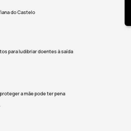
Viana do Castelo
s para ludibriar doentes à saída
 proteger a mãe pode ter pena
r