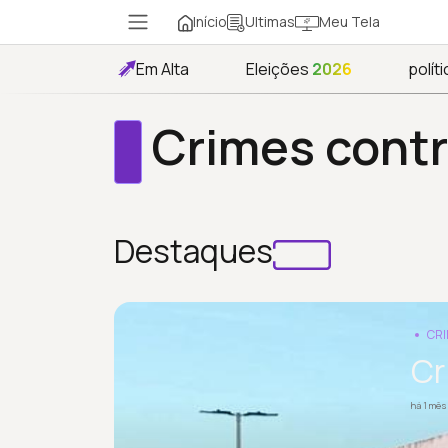
Início
Meu Tela
Ultimas
Em Alta
Eleições
2026
políti
Crimes contr
Destaques
CRI
Cr
há 1 mês