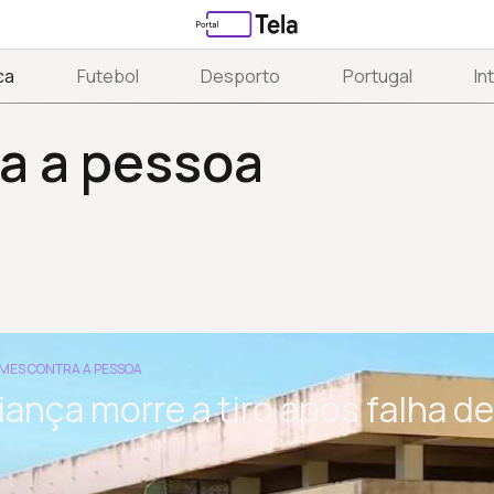
ca
Futebol
Desporto
Portugal
In
a a pessoa
MES CONTRA A PESSOA
iança morre a tiro após falha d