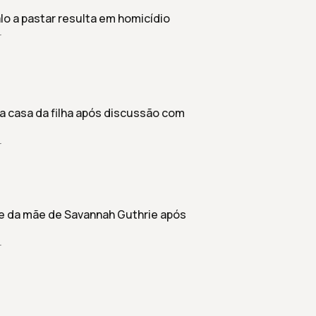
alo a pastar resulta em homicídio
r
casa da filha após discussão com
r
 da mãe de Savannah Guthrie após
r