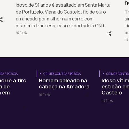
h
Idoso de 91 anos é assaltado em Santa Marta
de Portuzelo, Viana do Castelo; fio de ouro
Tr
arrancado por mulher num carro com
s
matrícula francesa, caso reportado à GNR
id
d
há 1 mês
há 
RA A PESSOA
CRIMES CONTRA A PESSOA
CRIMES CONTRA
orre a tiro
Homem baleado na
Idoso víti
a de
cabeça na Amadora
esticão em
a em
Castelo
há 1 mês
há 1 mês