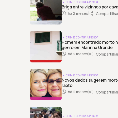
CRIMES CONTRA A PESSOA
Briga entre vizinhos por cav
há 2 meses
Compartilha
CRIMES CONTRA A PESSOA
Homem encontrado morto na 
genro em Marinha Grande
há 2 meses
Compartilha
CRIMES CONTRA A PESSOA
Novos dados sugerem morte
rapto
há 2 meses
Compartilha
CRIMES CONTRA A PESSOA