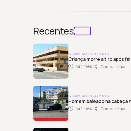
Recentes
CRIMES CONTRA A PESSOA
Criança morre a tiro após f
há 1 mês
Compartilhar
CRIMES CONTRA A PESSOA
Homem baleado na cabeça 
há 1 mês
Compartilhar