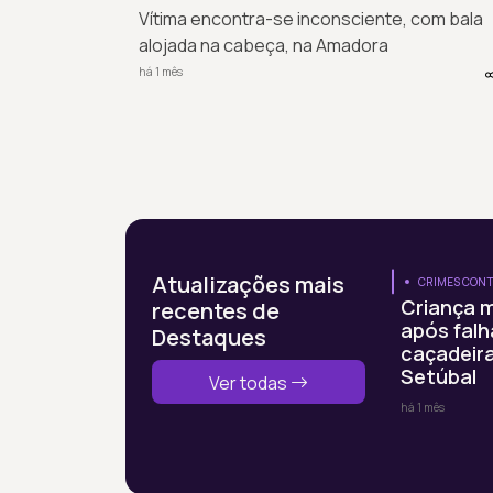
Vítima encontra-se inconsciente, com bala
alojada na cabeça, na Amadora
há 1 mês
Atualizações mais
CRIMES CONT
Criança m
recentes de
após falh
Destaques
caçadeir
Setúbal
Ver todas
há 1 mês