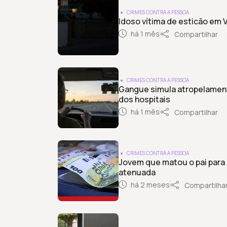
CRIMES CONTRA A PESSOA
Idoso vítima de esticão em 
há 1 mês
Compartilhar
CRIMES CONTRA A PESSOA
Gangue simula atropelamento
dos hospitais
há 1 mês
Compartilhar
CRIMES CONTRA A PESSOA
Jovem que matou o pai para
atenuada
há 2 meses
Compartilha