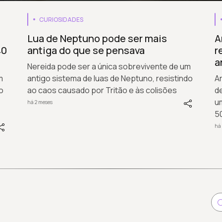
CURIOSIDADES
Lua de Neptuno pode ser mais
A
40
antiga do que se pensava
r
a
Nereida pode ser a única sobrevivente de um
m
antigo sistema de luas de Neptuno, resistindo
A
o
ao caos causado por Tritão e às colisões
de
u
há 2 meses
50
há