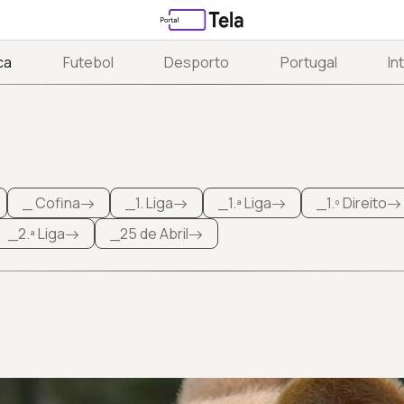
ca
Futebol
Desporto
Portugal
In
_ Cofina
_1. Liga
_1.ª Liga
_1.º Direito
_2.ª Liga
_25 de Abril