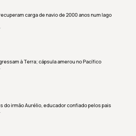
ecuperam carga de navio de 2000 anos num lago
r
egressam à Terra; cápsula amerou no Pacífico
r
s do irmão Aurélio, educador confiado pelos pais
r