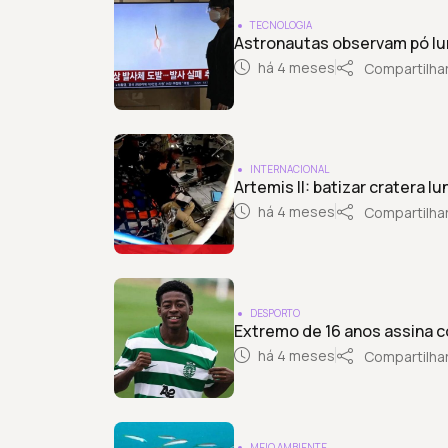
TECNOLOGIA
Astronautas observam pó lun
há 4 meses
Compartilha
INTERNACIONAL
Artemis II: batizar cratera
há 4 meses
Compartilha
DESPORTO
Extremo de 16 anos assina c
há 4 meses
Compartilha
MEIO AMBIENTE