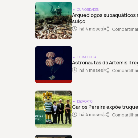
CURIOSIDADES
Arqueólogos subaquáticos r
suíço
há 4 meses
Compartilha
TECNOLOGIA
Astronautas da Artemis II r
há 4 meses
Compartilha
DESPORTO
Carlos Pereira expõe truque
há 4 meses
Compartilha