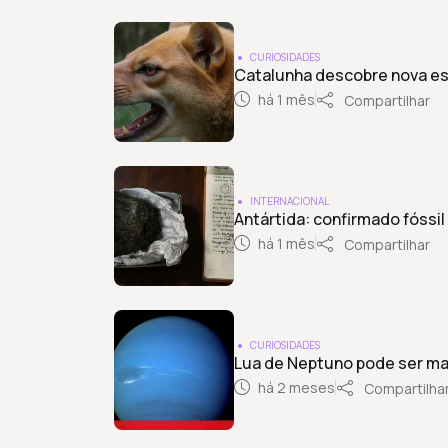
CURIOSIDADES
Catalunha descobre nova es
há 1 mês
Compartilhar
INTERNACIONAL
Antártida: confirmado fóssi
há 1 mês
Compartilhar
CURIOSIDADES
Lua de Neptuno pode ser ma
há 2 meses
Compartilha