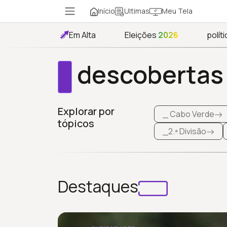
Início
Meu Tela
Ultimas
Em Alta
Eleições
2026
políti
descobertas
Explorar por
_ Cabo Verde
tópicos
_2.ª Divisão
Destaques