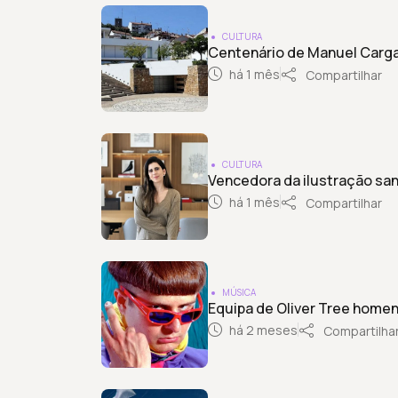
CULTURA
Centenário de Manuel Carga
há 1 mês
Compartilhar
CULTURA
Vencedora da ilustração sa
há 1 mês
Compartilhar
MÚSICA
Equipa de Oliver Tree homen
há 2 meses
Compartilha