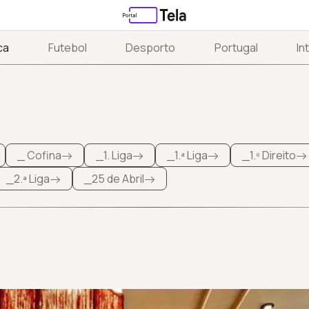
ca
Futebol
Desporto
Portugal
In
_ Cofina
_1. Liga
_1.ª Liga
_1.º Direito
_2.ª Liga
_25 de Abril