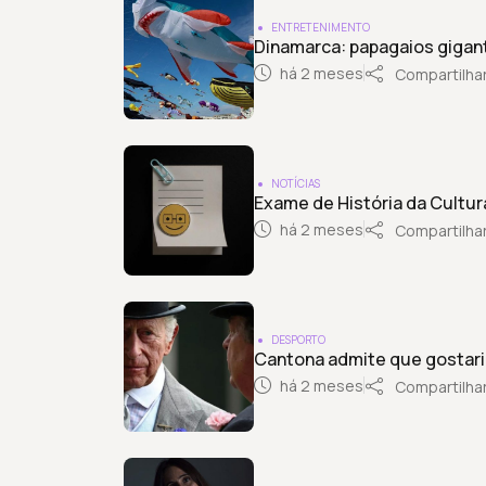
ENTRETENIMENTO
Dinamarca: papagaios gigan
há 2 meses
Compartilha
NOTÍCIAS
Exame de História da Cultura
há 2 meses
Compartilha
DESPORTO
Cantona admite que gostari
há 2 meses
Compartilha