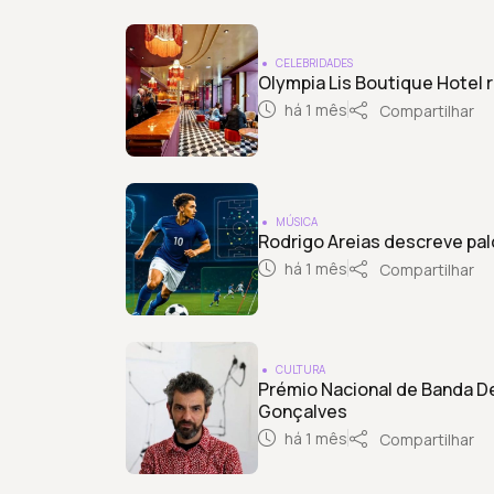
CELEBRIDADES
Olympia Lis Boutique Hotel
há 1 mês
Compartilhar
MÚSICA
Rodrigo Areias descreve p
há 1 mês
Compartilhar
CULTURA
Prémio Nacional de Banda De
Gonçalves
há 1 mês
Compartilhar