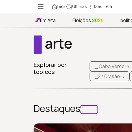
Início
Meu Tela
Ultimas
Em Alta
Eleições
2026
políti
arte
Explorar por
_ Cabo Verde
tópicos
_2.ª Divisão
Destaques