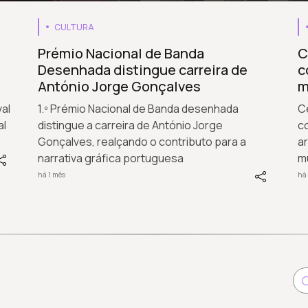
CULTURA
Prémio Nacional de Banda
C
Desenhada distingue carreira de
c
António Jorge Gonçalves
m
val
1.º Prémio Nacional de Banda desenhada
C
al
distingue a carreira de António Jorge
co
Gonçalves, realçando o contributo para a
ar
narrativa gráfica portuguesa
m
há 1 mês
há 