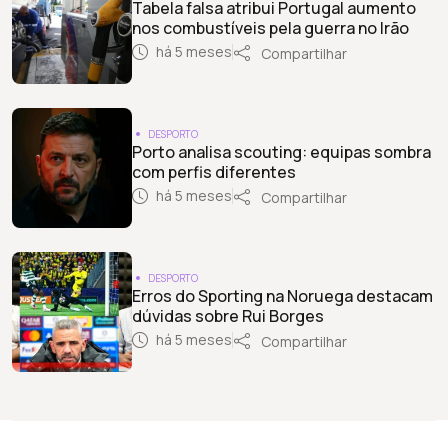
Tabela falsa atribui Portugal aumento
nos combustíveis pela guerra no Irão
há 5 meses
Compartilhar
DESPORTO
Porto analisa scouting: equipas sombra
com perfis diferentes
há 5 meses
Compartilhar
DESPORTO
Erros do Sporting na Noruega destacam
dúvidas sobre Rui Borges
há 5 meses
Compartilhar