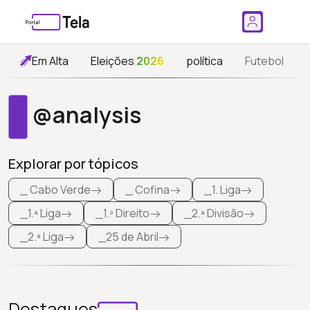
Em Alta
Eleições
2026
política
Futebol
@analysis
Explorar por tópicos
_ Cabo Verde
_ Cofina
_1. Liga
_1.ª Liga
_1.º Direito
_2.ª Divisão
_2.ª Liga
_25 de Abril
Destaques