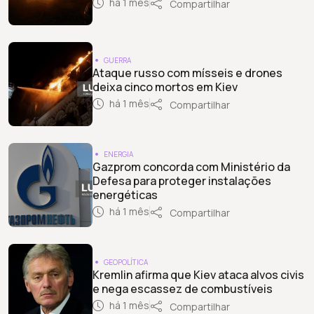
há 1 mês
Compartilhar
GUERRA
Ataque russo com mísseis e drones
deixa cinco mortos em Kiev
há 1 mês
Compartilhar
ENERGIA
Gazprom concorda com Ministério da
Defesa para proteger instalações
energéticas
há 1 mês
Compartilhar
GEOPOLÍTICA
Kremlin afirma que Kiev ataca alvos civis
e nega escassez de combustíveis
há 1 mês
Compartilhar