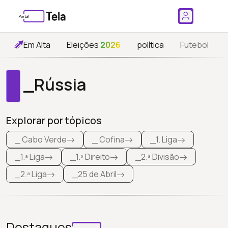
Em Alta
Eleições
2026
política
Futebol
_Rússia
Explorar por tópicos
_ Cabo Verde
_ Cofina
_1. Liga
_1.ª Liga
_1.º Direito
_2.ª Divisão
_2.ª Liga
_25 de Abril
Destaques